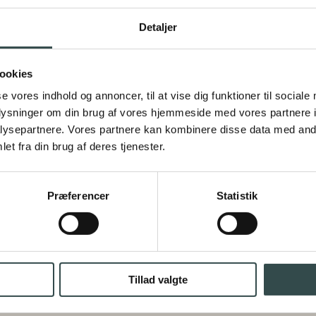
Detaljer
Håndbog
kr.
229,00
DEMONSTRATIONSVIDEO
ookies
Tilføj til kurv
se vores indhold og annoncer, til at vise dig funktioner til sociale
oplysninger om din brug af vores hjemmeside med vores partnere i
ysepartnere. Vores partnere kan kombinere disse data med andr
et fra din brug af deres tjenester.
Modsætninger
kr.
160,00
DEMONSTRATIONSVIDEO
Præferencer
Statistik
Tilføj til kurv
Tillad valgte