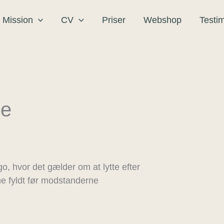
Dette
Dette
Prisinterval:
vare
vare
 Mission
CV
Priser
Webshop
Testi
kr. 90,00
har
har
til
flere
flere
kr. 700,00
varianter.
varianter.
Mulighederne
Mulighederne
kan
kan
vælges
vælges
se
på
på
varesiden
varesiden
o, hvor det gælder om at lytte efter
e fyldt før modstanderne