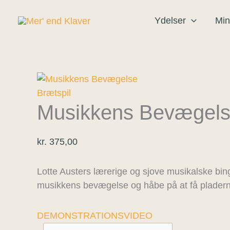
Gå
Musikkens
til
Bevægelse
Ydelser
Min
indholdet
antal
Brætspil
Musikkens Bevægel
kr.
375,00
Lotte Austers lærerige og sjove musikalske bing
musikkens bevægelse og håbe på at få pladern
DEMONSTRATIONSVIDEO